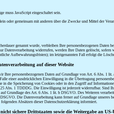
e muss JavaScript eingeschaltet sein.
die allein oder gemeinsam mit anderen über die Zwecke und Mittel der V
cherdauer genannt wurde, verbleiben Ihre personenbezogenen Daten bei 
ur Datenverarbeitung widerrufen, werden Ihre Daten gelöscht, sofern w
tliche Aufbewahrungsfristen); im letztgenannten Fall erfolgt die Lösch
tenverarbeitung auf dieser Website
n wir Ihre personenbezogenen Daten auf Grundlage von Art. 6 Abs. 1 li
lle einer ausdrücklichen Einwilligung in die Übertragung personenbez
in die Speicherung von Cookies oder in den Zugriff auf Informationen 
§ 25 Abs. 1 TDDDG. Die Einwilligung ist jederzeit widerrufbar. Sind I
 auf Grundlage des Art. 6 Abs. 1 lit. b DSGVO. Des Weiteren verarbeite
. c DSGVO. Die Datenverarbeitung kann ferner auf Grundlage unseres be
n folgenden Absätzen dieser Datenschutzerklärung informiert.
nicht sichere Drittstaaten sowie die Weitergabe an US-