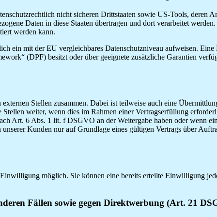
tenschutzrechtlich nicht sicheren Drittstaaten sowie US-Tools, dere
bezogene Daten in diese Staaten übertragen und dort verarbeitet werden.
tiert werden kann.
tzlich ein mit der EU vergleichbares Datenschutzniveau aufweisen. Ein
ork“ (DPF) besitzt oder über geeignete zusätzliche Garantien verfügt.
n externen Stellen zusammen. Dabei ist teilweise auch eine Übermittlu
tellen weiter, wenn dies im Rahmen einer Vertragserfüllung erforderlic
nach Art. 6 Abs. 1 lit. f DSGVO an der Weitergabe haben oder wenn ei
unserer Kunden nur auf Grundlage eines gültigen Vertrags über Auftra
Einwilligung möglich. Sie können eine bereits erteilte Einwilligung je
nderen Fällen sowie gegen Direktwerbung (Art. 21 D