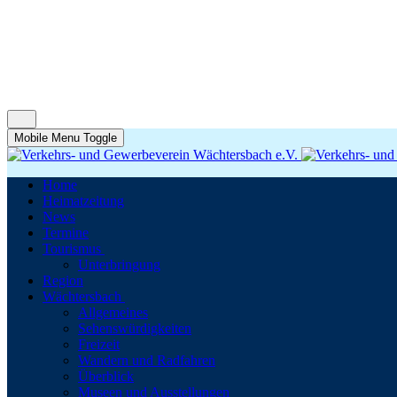
Mobile Menu Toggle
Home
Heimatzeitung
News
Termine
Tourismus
Unterbringung
Region
Wächtersbach
Allgemeines
Sehenswürdigkeiten
Freizeit
Wandern und Radfahren
Überblick
Museen und Ausstellungen