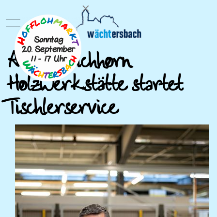
×
Mobile Menu Toggle
Adrian Eichhorn
Holzwerkstätte startet
Tischlerservice