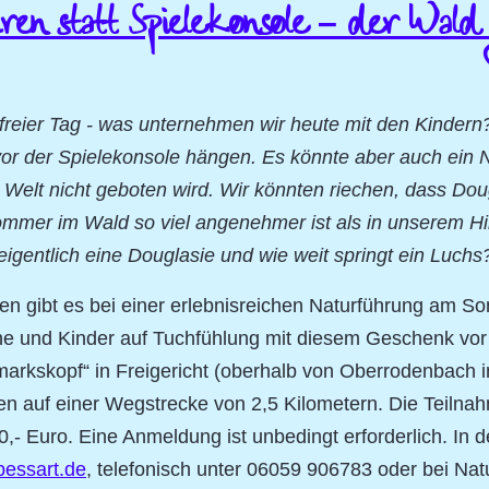
üren statt Spielekonsole – der Wald 
 freier Tag - was unternehmen wir heute mit den Kinder
r der Spielekonsole hängen. Es könnte aber auch ein N
en Welt nicht geboten wird. Wir könnten riechen, dass D
mmer im Wald so viel angenehmer ist als in unserem Hin
eigentlich eine Douglasie und wie weit springt ein Luchs
en gibt es bei einer erlebnisreichen Naturführung am S
e und Kinder auf Tuchfühlung mit diesem Geschenk vor d
arkskopf“ in Freigericht (oberhalb von Oberrodenbach i
en auf einer Wegstrecke von 2,5 Kilometern. Die Teilna
10,- Euro. Eine Anmeldung ist unbedingt erforderlich. In 
pessart.de
, telefonisch unter 06059 906783 oder bei Nat