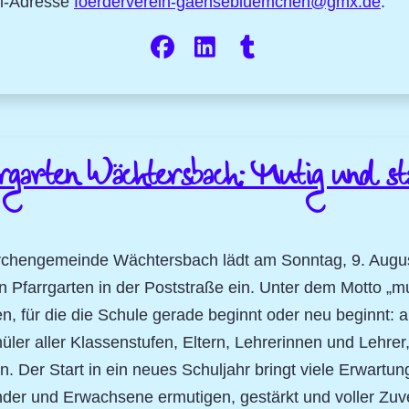
ail-Adresse
foerderverein-gaensebluemchen@gmx.de
.
rgarten Wächtersbach: Mutig und st
rchengemeinde Wächtersbach lädt am Sonntag, 9. Augus
 Pfarrgarten in der Poststraße ein. Unter dem Motto „mut
n, für die die Schule gerade beginnt oder neu beginnt:
ler aller Klassenstufen, Eltern, Lehrerinnen und Lehrer,
rn. Der Start in ein neues Schuljahr bringt viele Erwar
nder und Erwachsene ermutigen, gestärkt und voller Zuv