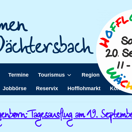
Termine
Tourismus
Region
Wächter
Jobbörse
Reservix
Hofflohmarkt
Kontakt
genborn: Tagesausflug am 19. Septem