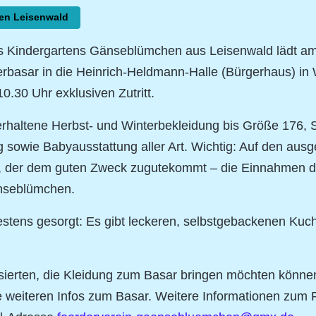
en Leisenwald
s Kindergartens Gänseblümchen aus Leisenwald lädt am
derbasar in die Heinrich-Heldmann-Halle (Bürgerhaus) i
0.30 Uhr exklusiven Zutritt.
rhaltene Herbst- und Winterbekleidung bis Größe 176,
sowie Babyausstattung aller Art. Wichtig: Auf den ausg
, der dem guten Zweck zugutekommt – die Einnahmen de
änseblümchen.
 bestens gesorgt: Es gibt leckeren, selbstgebackenen Ku
sierten, die Kleidung zum Basar bringen möchten können 
le weiteren Infos zum Basar. Weitere Informationen zum