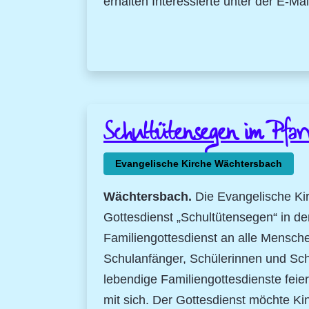
erhalten Interessierte unter der E-M
Schultütensegen im Pfar
Evangelische Kirche Wächtersbach
Wächtersbach.
Die Evangelische Ki
Gottesdienst „Schultütensegen“ in den
Familiengottesdienst an alle Mensche
Schulanfänger, Schülerinnen und Schü
lebendige Familiengottesdienste feie
mit sich. Der Gottesdienst möchte Ki