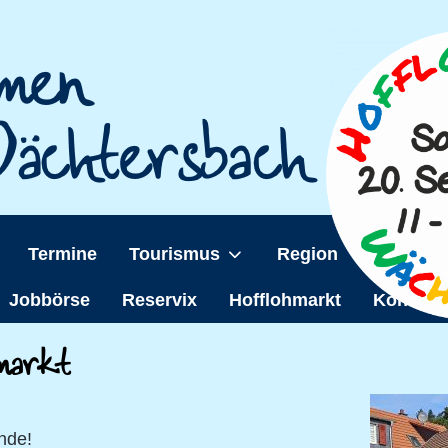
Termine
Tourismus
Region
Wächter
Jobbörse
Reservix
Hofflohmarkt
Kontakt
hmarkt
nde!