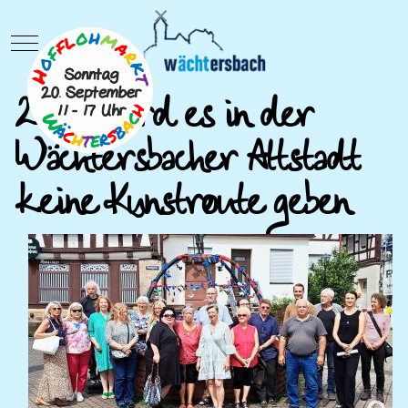
×
Mobile Menu Toggle
2025 wird es in der
Wächtersbacher Altstadt
keine Kunstroute geben