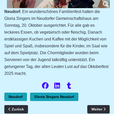
Neudorf.
Ein wunderschönes Familienfest hatten die
Gloria Singers im Neudorfer Gemeinschaftshaus am
Sonntag, 20. Oktober ausgerichtet. Für alle gab es
leckeres Essen, ob vegetarisch oder fleischig. Danach
erstklassigen Kuchen und Kaffee mit der Möglichkeit von
Spiel und Spaß, insbesondere für die Kinder, im Saal wie
auf dem Spielplatz. Die Chormitglieder wurden beim
Servieren von der Jugend tatkräftig unterstützt. Ein
gelungener Tag, der allen Leuten Lust auf das Oktoberfest
2025 macht.
Neudorf
Gloria Singers Neudorf
Vorheriger Beitrag: Großer Andrang und perfektes Wetter: Der
Nächster Bei
Zurück
Weiter