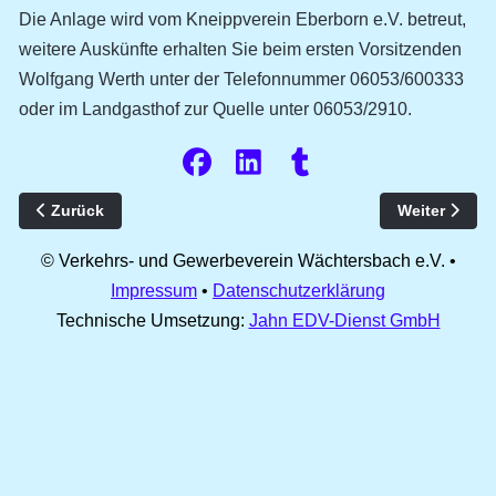
Die Anlage wird vom Kneippverein Eberborn e.V. betreut,
weitere Auskünfte erhalten Sie beim ersten Vorsitzenden
Wolfgang Werth unter der Telefonnummer 06053/600333
oder im Landgasthof zur Quelle unter 06053/2910.
Vorheriger Beitrag: Kartbahn / MSC Wittgenborn
Nächster Be
Zurück
Weiter
© Verkehrs- und Gewerbeverein Wächtersbach e.V. •
Impressum
•
Datenschutzerklärung
Technische Umsetzung:
Jahn EDV-Dienst GmbH