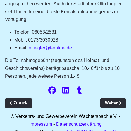
abgesprochen werden. Auch der Stadtführer Otto Fiegler
steht Ihnen für eine direkte Kontaktaufnahme gerne zur
Verfügung.
Telefon: 06053/2531
Mobil: 0173/3030928
Email:
o.fiegler@t-online.de
Die Teilnahmegebühr (zugunsten des Heimat- und
Geschichtsvereins) beträgt pauschal 10,- € für bis zu 10
Personen, jede weitere Person 1,- €.
Vorheriger Beitrag: Sehenswerte Gebäude
Nächster Bei
Zurück
Weiter
© Verkehrs- und Gewerbeverein Wächtersbach e.V. •
Impressum
•
Datenschutzerklärung