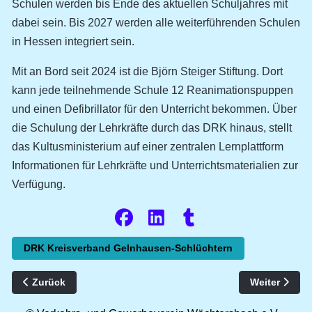
Schulen werden bis Ende des aktuellen Schuljahres mit
dabei sein. Bis 2027 werden alle weiterführenden Schulen
in Hessen integriert sein.
Mit an Bord seit 2024 ist die Björn Steiger Stiftung. Dort
kann jede teilnehmende Schule 12 Reanimationspuppen
und einen Defibrillator für den Unterricht bekommen. Über
die Schulung der Lehrkräfte durch das DRK hinaus, stellt
das Kultusministerium auf einer zentralen Lernplattform
Informationen für Lehrkräfte und Unterrichtsmaterialien zur
Verfügung.
DRK Kreisverband Gelnhausen-Schlüchtern
Vorheriger Beitrag: Saisonstart mit Glanzlichtern im Bracht
Nächster Bei
Zurück
Weiter