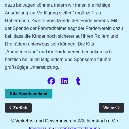
dazu beitragen können, indem wir ihnen die richtige
Ausrüstung zur Verfügung stellen“ ergänzt Frau
Habermann, Zweite Vorsitzende des Fördervereins. Mit
der Spende der Fahrradhelme trägt der Förderverein dazu
bei, dass die Kinder noch sicherer auf ihren Rollern und
Dreirädern unterwegs sein können. Die Kita
„Abenteuerland“ und ihr Förderverein bedanken sich
herzlich bei allen Mitgliedern und Sponsoren für ihre
großzügige Unterstützung.
Kita Abenteuerland
Vorheriger Beitrag: Museumsöffnung und Radlersonntag
Nächster Bei
Zurück
Weiter
© Verkehrs- und Gewerbeverein Wächtersbach e.V. •
Impressum
•
Datenschutzerklärung